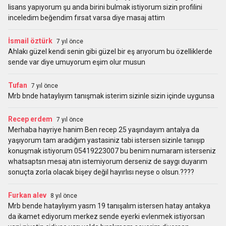
lisans yapıyorum şu anda birini bulmak istiyorum sizin profilini
inceledim beğendim fırsat varsa diye masaj attim
İsmail öztürk
7 yıl önce
Ahlakı güzel kendi senin gibi güzel bir eş arıyorum bu özelliklerde
sende var diye umuyorum eşim olur musun
Tufan
7 yıl önce
Mrb bnde hataylıyım tanışmak isterim sizinle sizin içinde uygunsa
Recep erdem
7 yıl önce
Merhaba hayriye hanim Ben recep 25 yaşındayım antalya da
yaşıyorum tam aradığım yastasiniz tabi istersen sizinle tanışıp
konuşmak istiyorum 05419223007 bu benim numaram isterseniz
whatsaptsn mesaj atın istemiyorum derseniz de saygı duyarım
sonuçta zorla olacak bişey değil hayırlısı neyse o olsun.????
Furkan alev
8 yıl önce
Mrb bende hataylıyım yasm 19 tanışalım istersen hatay antakya
da ikamet ediyorum merkez sende eyerki evlenmek istiyorsan