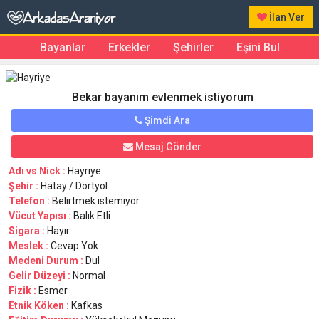
İlan Ver
Bayanlar
Erkekler
Şehirler
Eşini Bul
Bekar bayanım evlenmek istiyorum
Şimdi Ara
Mesaj Gönder
Adı vs Nick :
Hayriye
Şehir :
Hatay / Dörtyol
Telefon :
Belirtmek istemiyor...
Vücut Yapısı :
Balık Etli
Sigara :
Hayır
Meslek :
Cevap Yok
Medeni Durum :
Dul
Gelir Düzeyi :
Normal
Fizik :
Esmer
Etnik Köken :
Kafkas