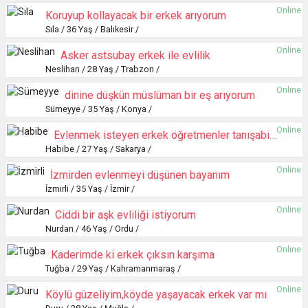
Online
Koruyup kollayacak bir erkek arıyorum
Sıla / 36 Yaş / Balıkesir /
Online
Asker astsubay erkek ile evlilik
Neslihan / 28 Yaş / Trabzon /
Online
dinine düşkün müslüman bir eş arıyorum
Sümeyye / 35 Yaş / Konya /
Online
Evlenmek isteyen erkek öğretmenler tanışabiliriz
Habibe / 27 Yaş / Sakarya /
Online
İzmirden evlenmeyi düşünen bayanım
İzmirli / 35 Yaş / İzmir /
Online
Ciddi bir aşk evliliği istiyorum
Nurdan / 46 Yaş / Ordu /
Online
Kaderimde ki erkek çıksın karşıma
Tuğba / 29 Yaş / Kahramanmaraş /
Online
Köylü güzeliyim,köyde yaşayacak erkek var mı