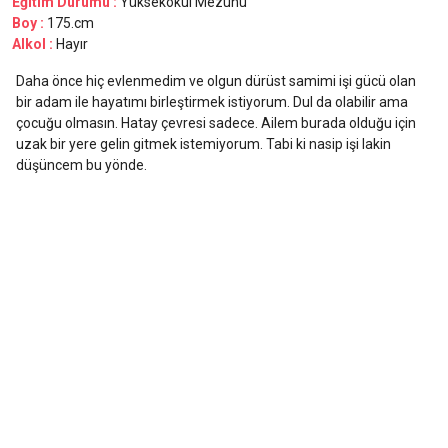
Eğitim Durumu :
Yüksekokul Mezunu
Boy :
175.cm
Alkol :
Hayır
Daha önce hiç evlenmedim ve olgun dürüst samimi işi gücü olan
bir adam ile hayatımı birleştirmek istiyorum. Dul da olabilir ama
çocuğu olmasın. Hatay çevresi sadece. Ailem burada olduğu için
uzak bir yere gelin gitmek istemiyorum. Tabi ki nasip işi lakin
düşüncem bu yönde.