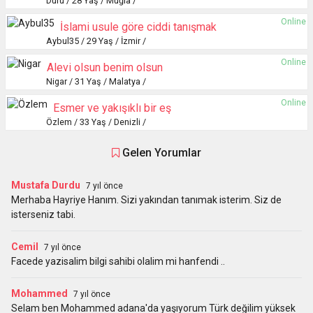
Duru / 28 Yaş / Muğla /
Online
İslami usule göre ciddi tanışmak
Aybul35 / 29 Yaş / İzmir /
Online
Alevi olsun benim olsun
Nigar / 31 Yaş / Malatya /
Online
Esmer ve yakışıklı bir eş
Özlem / 33 Yaş / Denizli /
Gelen Yorumlar
Mustafa Durdu
7 yıl önce
Merhaba Hayriye Hanım. Sizi yakından tanımak isterim. Siz de
isterseniz tabi.
Cemil
7 yıl önce
Facede yazisalim bilgi sahibi olalim mi hanfendi ..
Mohammed
7 yıl önce
Selam ben Mohammed adana'da yaşıyorum Türk değilim yüksek