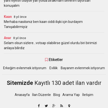
yani niyetin cidiyse yarı yolda bırakmam severim diyorsan
konuşalım
Kaan
8 yıl önce
Merhaba nasılsınız ben kaan ciddi ilişki için burdayım
Tanışabilirmiyiz
Anar
8 yıl önce
Selam olsun sizlere...votsap olabilirse güzel olurdu biri birimizi
anlaya bilirdiz
Etiketler
Erkeğim evlenmek istiyorum
Evlilik
Bayanım evlenmek istiyorum
Sitemizde
Kayıtlı 130 adet ilan vardır
Anasayfa
İlan Düzenle
Blog
Arama Yap
İletişim