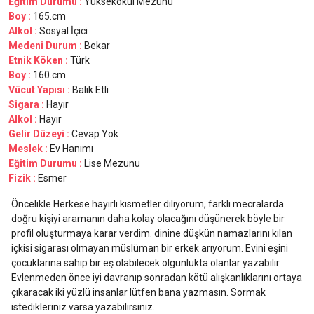
Eğitim Durumu :
Yüksekokul Mezunu
Boy :
165.cm
Alkol :
Sosyal İçici
Medeni Durum :
Bekar
Etnik Köken :
Türk
Boy :
160.cm
Vücut Yapısı :
Balık Etli
Sigara :
Hayır
Alkol :
Hayır
Gelir Düzeyi :
Cevap Yok
Meslek :
Ev Hanımı
Eğitim Durumu :
Lise Mezunu
Fizik :
Esmer
Öncelikle Herkese hayırlı kısmetler diliyorum, farklı mecralarda
doğru kişiyi aramanın daha kolay olacağını düşünerek böyle bir
profil oluşturmaya karar verdim. dinine düşkün namazlarını kılan
içkisi sigarası olmayan müslüman bir erkek arıyorum. Evini eşini
çocuklarına sahip bir eş olabilecek olgunlukta olanlar yazabilir.
Evlenmeden önce iyi davranıp sonradan kötü alışkanlıklarını ortaya
çıkaracak iki yüzlü insanlar lütfen bana yazmasın. Sormak
istedikleriniz varsa yazabilirsiniz.