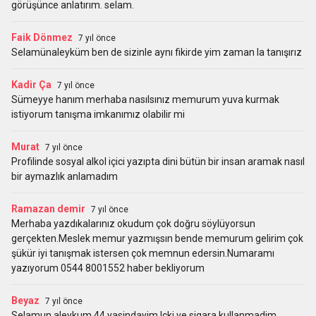
görüşünce anlatırım. selam.
Faik Dönmez
7 yıl önce
Selamünaleyküm ben de sizinle aynı fikirde yim zaman la tanışırız
Kadir Ça
7 yıl önce
Sümeyye hanım merhaba nasılsınız memurum yuva kurmak
istiyorum tanışma imkanımız olabilir mi
Murat
7 yıl önce
Profilinde sosyal alkol içici yazıpta dini bütün bir insan aramak nasıl
bir aymazlık anlamadım
Ramazan demir
7 yıl önce
Merhaba yazdıkalarınız okudum çok doğru söylüyorsun
gerçekten.Meslek memur yazmışsın bende memurum gelirim çok
şükür iyi tanışmak istersen çok memnun edersin.Numaramı
yazıyorum 0544 8001552 haber bekliyorum
Beyaz
7 yıl önce
Selamun aleykum 44 yasindayim Icki ve sigara kullanmadim