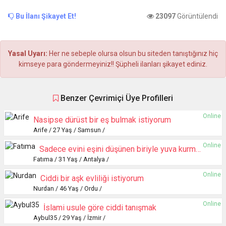
Bu İlanı Şikayet Et!
23097
Görüntülendi
Yasal Uyarı:
Her ne sebeple olursa olsun bu siteden tanıştığınız hiç
kimseye para göndermeyiniz!! Şüpheli ilanları şikayet ediniz.
Benzer Çevrimiçi Üye Profilleri
Online
Nasipse dürüst bir eş bulmak istiyorum
Arife / 27 Yaş / Samsun /
Online
Sadece evini eşini düşünen biriyle yuva kurmak istiyorum
Fatıma / 31 Yaş / Antalya /
Online
Ciddi bir aşk evliliği istiyorum
Nurdan / 46 Yaş / Ordu /
Online
İslami usule göre ciddi tanışmak
Aybul35 / 29 Yaş / İzmir /