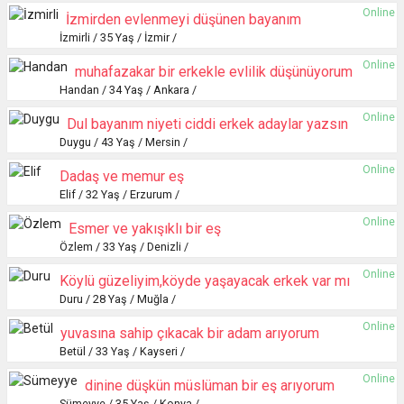
Online
İzmirden evlenmeyi düşünen bayanım
İzmirli / 35 Yaş / İzmir /
Online
muhafazakar bir erkekle evlilik düşünüyorum
Handan / 34 Yaş / Ankara /
Online
Dul bayanım niyeti ciddi erkek adaylar yazsın
Duygu / 43 Yaş / Mersin /
Online
Dadaş ve memur eş
Elif / 32 Yaş / Erzurum /
Online
Esmer ve yakışıklı bir eş
Özlem / 33 Yaş / Denizli /
Online
Köylü güzeliyim,köyde yaşayacak erkek var mı
Duru / 28 Yaş / Muğla /
Online
yuvasına sahip çıkacak bir adam arıyorum
Betül / 33 Yaş / Kayseri /
Online
dinine düşkün müslüman bir eş arıyorum
Sümeyye / 35 Yaş / Konya /