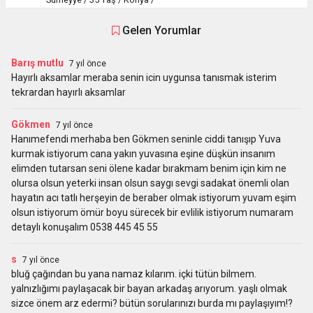
Gelen Yorumlar
Barış mutlu
7 yıl önce
Hayırlı aksamlar meraba senin icin uygunsa tanısmak isterim
tekrardan hayırlı aksamlar
Gökmen
7 yıl önce
Hanımefendi merhaba ben Gökmen seninle ciddi tanışıp Yuva
kurmak istiyorum cana yakın yuvasına eşine düşkün insanım
elimden tutarsan seni ölene kadar bırakmam benim için kim ne
olursa olsun yeterki insan olsun saygı sevgi sadakat önemli olan
hayatın acı tatlı herşeyin de beraber olmak istiyorum yuvam eşim
olsun istiyorum ömür boyu sürecek bir evlilik istiyorum numaram
detaylı konuşalım 0538 445 45 55
s
7 yıl önce
bluğ çağından bu yana namaz kılarım. içki tütün bilmem.
yalnızlığımı paylaşacak bir bayan arkadaş arıyorum. yaşlı olmak
sizce önem arz edermi? bütün sorularınızı burda mı paylaşıyım!?