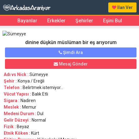
İlan Ver
Bayanlar
Erkekler
Şehirler
Eşini Bul
dinine düşkün müslüman bir eş arıyorum
Şimdi Ara
Mesaj Gönder
Adı vs Nick :
Sümeyye
Şehir :
Konya / Ereğli
Telefon :
Belirtmek istemiyor...
Vücut Yapısı :
Balık Etli
Sigara :
Nadiren
Meslek :
Memur
Medeni Durum :
Dul
Gelir Düzeyi :
Normal
Fizik :
Beyaz
Etnik Köken :
Kürt