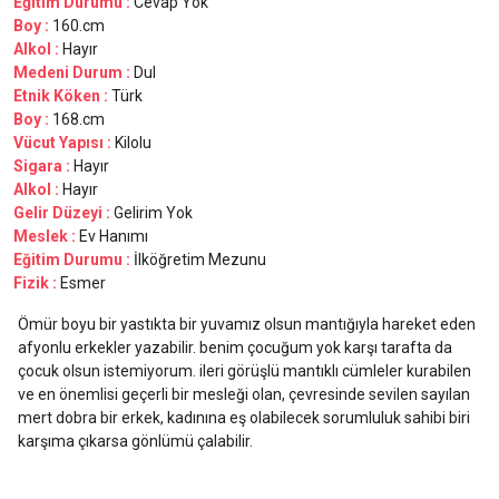
Eğitim Durumu :
Cevap Yok
Boy :
160.cm
Alkol :
Hayır
Medeni Durum :
Dul
Etnik Köken :
Türk
Boy :
168.cm
Vücut Yapısı :
Kilolu
Sigara :
Hayır
Alkol :
Hayır
Gelir Düzeyi :
Gelirim Yok
Meslek :
Ev Hanımı
Eğitim Durumu :
İlköğretim Mezunu
Fizik :
Esmer
Ömür boyu bir yastıkta bir yuvamız olsun mantığıyla hareket eden
afyonlu erkekler yazabilir. benim çocuğum yok karşı tarafta da
çocuk olsun istemiyorum. ileri görüşlü mantıklı cümleler kurabilen
ve en önemlisi geçerli bir mesleği olan, çevresinde sevilen sayılan
mert dobra bir erkek, kadınına eş olabilecek sorumluluk sahibi biri
karşıma çıkarsa gönlümü çalabilir.