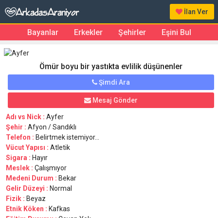
İlan Ver
Bayanlar
Erkekler
Şehirler
Eşini Bul
Ömür boyu bir yastıkta evlilik düşünenler
Şimdi Ara
Mesaj Gönder
Adı vs Nick :
Ayfer
Şehir :
Afyon / Sandıklı
Telefon :
Belirtmek istemiyor...
Vücut Yapısı :
Atletik
Sigara :
Hayır
Meslek :
Çalışmıyor
Medeni Durum :
Bekar
Gelir Düzeyi :
Normal
Fizik :
Beyaz
Etnik Köken :
Kafkas