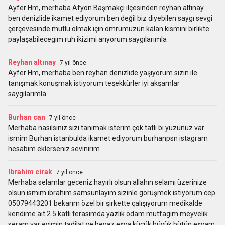
Ayfer Hm, merhaba Afyon Başmakçı ilçesinden reyhan altınay
ben denizlide ikamet ediyorum ben değil biz diyebilen saygı sevgi
çerçevesinde mutlu olmak için ömrümüzün kalan kısmını birlikte
paylaşabilecegim ruh ikizimi arıyorum.saygılarımla
Reyhan altınay
7 yıl önce
Ayfer Hm, merhaba ben reyhan denizlide yaşıyorum sizin ile
tanışmak konuşmak istiyorum teşekkürler iyi akşamlar
saygılarımla.
Burhan can
7 yıl önce
Merhaba nasılsınız sizi tanımak isterim çok tatlı bi yüzünüz var
ismim Burhan istanbulda ikamet ediyorum burhanpsn istagram
hesabım eklerseniz sevinirim
Ibrahim cirak
7 yıl önce
Merhaba selamlar geceniz hayırlı olsun allahın selamı üzerinize
olsun ismim ibrahim samsunlayım sizinle görüşmek istiyorum cep
05079443201 bekarım özel bir şirkette çalışıyorum medikalde
kendime ait 2.5 katli terasimda yazlik odam mutfagim meyvelik
seram var evimin tadilat ve beyaz eşya küçük büyük bütün eşyam