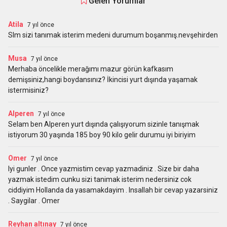
Gelen Yorumlar
Atila
7 yıl önce
Slm sizi tanımak isterim medeni durumum boşanmış.nevşehirden
Musa
7 yıl önce
Merhaba öncelikle merağımı mazur görün kafkasım
demişsiniz,hangi boydansınız? İkincisi yurt dışında yaşamak
istermisiniz?
Alperen
7 yıl önce
Selam ben Alperen yurt dışında çalışıyorum sizinle tanışmak
istiyorum 30 yaşında 185 boy 90 kilo gelir durumu iyi biriyim
Omer
7 yıl önce
Iyi gunler . Once yazmistim cevap yazmadiniz . Size bir daha
yazmak istedim cunku sizi tanimak isterim nedersiniz cok
ciddiyim Hollanda da yasamakdayim . Insallah bir cevap yazarsiniz
. Saygilar . Omer
Reyhan altınay
7 yıl önce