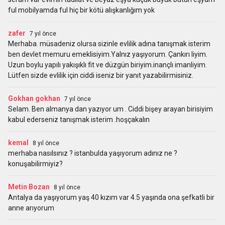
ful mobilyamda ful hiç bir kötü alışkanlığım yok
zafer
7 yıl önce
Merhaba. müsadeniz olursa sizinle evlilik adına tanışmak isterim
ben devlet memuru emeklisiyim.Yalnız yaşıyorum. Çankırı liyim.
Uzun boylu yapılı yakışıklı fit ve düzgün biriyim.inançlı imanliyim.
Lütfen sizde evlilik için ciddi iseniz bir yanıt yazabilirmisiniz.
Gokhan gokhan
7 yıl önce
Selam. Ben almanya dan yazıyor um . Ciddi bişey arayan birisiyim
kabul ederseniz tanışmak isterim .hoşçakalın
kemal
8 yıl önce
merhaba nasılsınız ? istanbulda yaşıyorum adınız ne ?
konuşabilirmiyiz?
Metin Bozan
8 yıl önce
Antalya da yaşıyorum yaş 40 kızım var 4.5 yaşında ona şefkatli bir
anne arıyorum