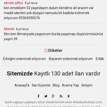
ekrem çiftçi
8 yıl önce
ben emekliyim 52 yaşındayım dulum kendime ait aracım var
maddi sıkıntım yok düzgün namuslu bir kadınla evlenmek
istiyorum 05369430574
Ahmet
8 yıl önce
Slm ben Almanyada yaşıyorum burda yaşamayı düşünürmüsünüz
yaşım 39
Etiketler
Erkeğim evlenmek istiyorum
Bayanım evlenmek istiyorum
Evlilik
Sitemizde
Kayıtlı 130 adet ilan vardır
Anasayfa
İlan Düzenle
Blog
Arama Yap
İletişim
İçerik sağlaycı paylaşım sitesi olarak hizmet veren ArkadasAraniyor.com