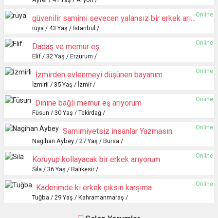
Online
güvenilir samimi sevecen yalansız bir erkek arıyorum
rüya / 43 Yaş / İstanbul /
Online
Dadaş ve memur eş
Elif / 32 Yaş / Erzurum /
Online
İzmirden evlenmeyi düşünen bayanım
İzmirli / 35 Yaş / İzmir /
Online
Dinine bağlı memur eş arıyorum
Füsun / 30 Yaş / Tekirdağ /
Online
Samimiyetsiz insanlar Yazmasın.
Nagihan Aybey / 27 Yaş / Bursa /
Online
Koruyup kollayacak bir erkek arıyorum
Sıla / 36 Yaş / Balıkesir /
Online
Kaderimde ki erkek çıksın karşıma
Tuğba / 29 Yaş / Kahramanmaraş /