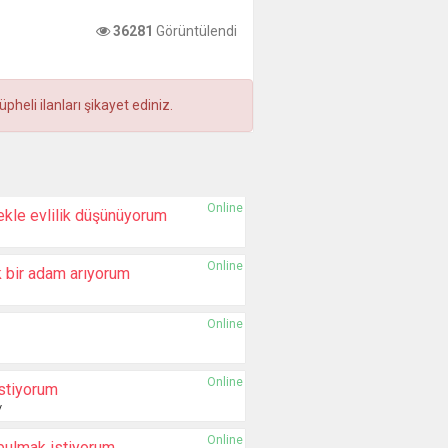
36281
Görüntülendi
heli ilanları şikayet ediniz.
Online
ekle evlilik düşünüyorum
Online
k bir adam arıyorum
Online
Online
stiyorum
/
Online
 bulmak istiyorum