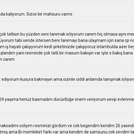
 kaliyorum. Sizce bir mahsuru varmi.
k tatlısın bu yüzden seni tanımak istiyorum canım hiç olmasa aynı mem
şünüyorum tabi sende istersen beni tanımayı bana ulaşmam için sana c
 iş hayatı çalışıyorum kedi şirketinizde çalışıyoruz istambulda azer beyj
ndım yani resminde çok tatlı bir masum bakışın var işte o bakış bana s
im canım
sız ediyorum kusura bakmayın ama sizinle ciddi anlamda tanışmak istiyo
 yaşıma henüz basmadım dürüstlüğe önem veriyorum sevip evlenme bi
aksadımı solıyım resminizi gördüm ve cok begendim kendim 26 yasında
latmış ama Bi memleket farkı var ama kendim de samsunu cok sevdim 