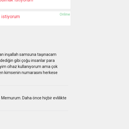
Online
 istiyorum
man inşallah samsuna taşınacam
diğin gibi çoğu insanlar para
dayim cihaz kullanıyorum ama çok
ben kimsenin numarasını herkese
m Memurum. Daha önce hiçbir evlilikte
.