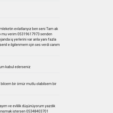
leketin evlatlarıyız ben seni Tam ak
p no mu verim 05319617973 senden
anda iş yerlerini var anla yanı fazla
enil e ilgilenmem için ses verdi canım
rum kabul ederseniz
lcem bir ömür mutlu olabilsem bir
yım ve evlilik düşünüyorum yazdık
tanısmak istersen 05348403701