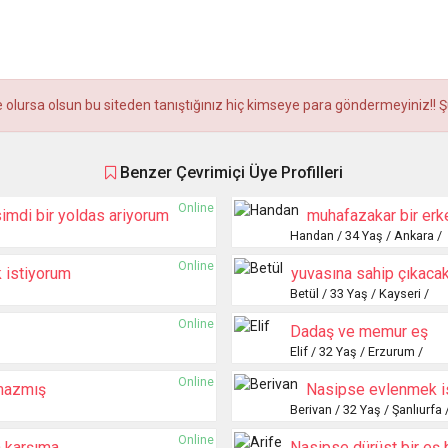
olursa olsun bu siteden tanıştığınız hiç kimseye para göndermeyiniz!! Şüp
Benzer Çevrimiçi Üye Profilleri
Online
imdi bir yoldas ariyorum
muhafazakar bir erk
Handan / 34 Yaş / Ankara /
Online
 istiyorum
yuvasına sahip çıkaca
Betül / 33 Yaş / Kayseri /
Online
Dadaş ve memur eş
Elif / 32 Yaş / Erzurum /
Online
lmazmış
Nasipse evlenmek i
Berivan / 32 Yaş / Şanlıurfa 
Online
n karşıma
Nasipse dürüst bir eş