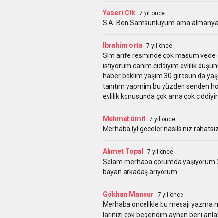
Yaseri Clk
7 yıl önce
S.A. Ben Samsunluyum ama almanyada
Ibrahim orta
7 yıl önce
Slm arife resminde çok masum vede ço
istiyorum canım ciddiyim evlilik dü
haber beklim yaşım 30 giresun da yaşım
tanıtım yapmim bu yüzden senden hoşla
evlilik konusunda çok ama çok ciddiy
Mehmet ümit
7 yıl önce
Merhaba iyi geceler nasılsınız rahat
Ahmet Topal
7 yıl önce
Selam merhaba çorumda yaşıyorum 24
bayan arkadaş arıyorum
Gökhan Mansur
7 yıl önce
Merhaba oncelikle bu mesajı yazma m
larınızı cok begendim aynen beni an