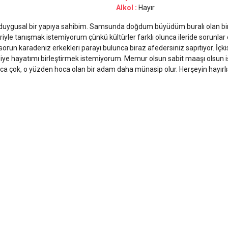
Alkol :
Hayır
r duygusal bir yapıya sahibim. Samsunda doğdum büyüdüm buralı olan b
 biriyle tanışmak istemiyorum çünkü kültürler farklı olunca ileride sorun
sorun karadeniz erkekleri parayı bulunca biraz afedersiniz sapıtıyor. İç
 diye hayatımı birleştirmek istemiyorum. Memur olsun sabit maaşı olsun 
ca çok, o yüzden hoca olan bir adam daha münasip olur. Herşeyin hayırlıs