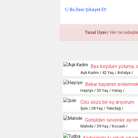
Bu İlanı Şikayet Et!
Yasal Uyarı:
Her ne sebeple 
Bas koydum yoluma, s
Aşk Kadını / 42 Yaş / Antalya /
Bekar bayanım evlenmek
Hayriye / 33 Yaş / Hatay /
Özü sözü bir eş arıyorum
Şule / 28 Yaş / Tekirdağ /
Gönülden sevenler ayrı
Mahide / 39 Yaş / Kocaeli /
Kaderimde ki erkek çıksı