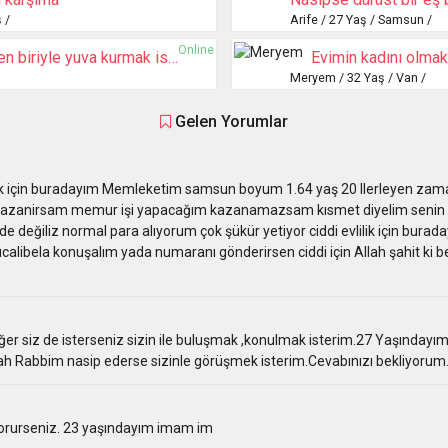
 /
Arife / 27 Yaş / Samsun /
Online
Sadece evini eşini düşünen biriyle yuva kurmak istiyorum
Evimin kadını olmak
Meryem / 32 Yaş / Van /
Gelen Yorumlar
ilik için buradayım Memleketim samsun boyum 1.64 yaş 20 Ilerleyen za
azanirsam memur işi yapacağım kazanamazsam kısmet diyelim senin de
e değiliz normal para alıyorum çok şükür yetiyor ciddi evlilik için bura
libela konuşalım yada numaranı gönderirsen ciddi için Allah şahit ki 
er siz de isterseniz sizin ile buluşmak ,konulmak isterim.27 Yaşındayı
lah Rabbim nasip ederse sizinle görüşmek isterim.Cevabınızı bekliyorum
gorurseniz. 23 yaşındayım imam im