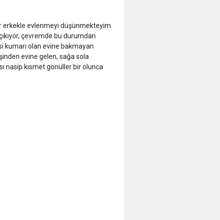
ir erkekle evlenmeyi düşünmekteyim.
lar çıkıyor, çevremde bu durumdan
kisi kumarı olan evine bakmayan
işinden evine gelen, sağa sola
ı nasip kısmet gönüller bir olunca