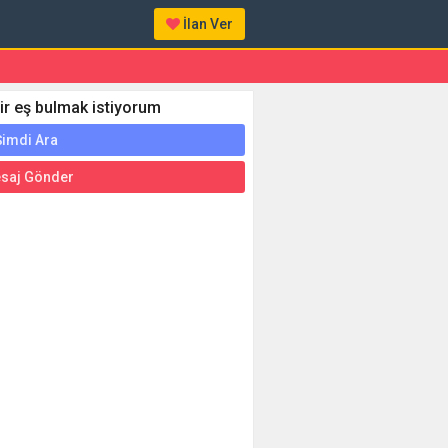
İlan Ver
ir eş bulmak istiyorum
imdi Ara
saj Gönder