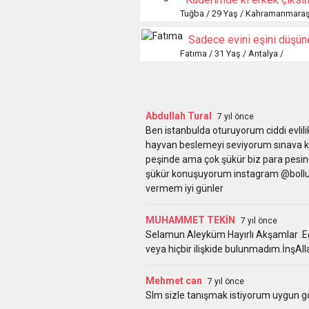
Tuğba / 29 Yaş / Kahramanmaraş
Fatıma / 31 Yaş / Antalya /
Abdullah Tural
7 yıl önce
Ben istanbulda oturuyorum ciddi evl
hayvan beslemeyi seviyorum sınava k
peşinde ama çok şükür biz para pesind
şükür konuşuyorum instagram @bolluca
vermem iyi günler
MUHAMMET TEKİN
7 yıl önce
Selamun Aleyküm Hayırlı Akşamlar .Eğ
veya hiçbir ilişkide bulunmadım.İnşAl
Mehmet can
7 yıl önce
Slm sizle tanışmak istiyorum uygun 