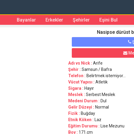
Bayanlar
Erkekler
Şehirler
Eşini Bul
Nasipse dürüst b
Ş
Me
Adı vs Nick :
Arife
Şehir :
Samsun / Bafra
Telefon :
Belirtmek istemiyor...
Vücut Yapısı :
Atletik
Sigara :
Hayır
Meslek :
Serbest Meslek
Medeni Durum :
Dul
Gelir Düzeyi :
Normal
Fizik :
Buğday
Etnik Köken :
Laz
Eğitim Durumu :
Lise Mezunu
Boy :
171.cm