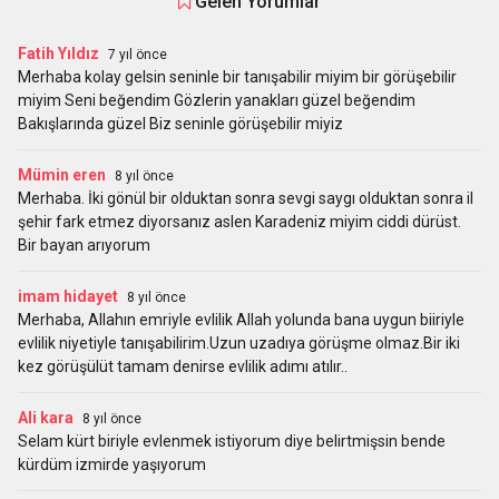
Gelen Yorumlar
Fatih Yıldız
7 yıl önce
Merhaba kolay gelsin seninle bir tanışabilir miyim bir görüşebilir
miyim Seni beğendim Gözlerin yanakları güzel beğendim
Bakışlarında güzel Biz seninle görüşebilir miyiz
Mümin eren
8 yıl önce
Merhaba. İki gönül bir olduktan sonra sevgi saygı olduktan sonra il
şehir fark etmez diyorsanız aslen Karadeniz miyim ciddi dürüst.
Bir bayan arıyorum
imam hidayet
8 yıl önce
Merhaba, Allahın emriyle evlilik Allah yolunda bana uygun biiriyle
evlilik niyetiyle tanışabilirim.Uzun uzadıya görüşme olmaz.Bir iki
kez görüşülüt tamam denirse evlilik adımı atılır..
Ali kara
8 yıl önce
Selam kürt biriyle evlenmek istiyorum diye belirtmişsin bende
kürdüm izmirde yaşıyorum