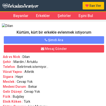
İlan Ver
Bayanlar
Erkekler
Şehirler
Eşini Bul
Kürtüm, kürt bir erkekle evlenmek istiyorum
Şimdi Ara
Mesaj Gönder
Adı vs Nick :
Dilan
Şehir :
Mardin / Artuklu
Telefon :
Belirtmek istemiyor...
Vücut Yapısı :
Atletik
Sigara :
Hayır
Meslek :
Cevap Yok
Medeni Durum :
Bekar
Gelir Düzeyi :
Cevap Yok
Fizik :
Buğday
Etnik Köken :
Türk