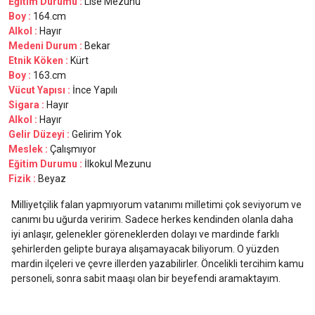
Eğitim Durumu :
Lise Mezunu
Boy :
164.cm
Alkol :
Hayır
Medeni Durum :
Bekar
Etnik Köken :
Kürt
Boy :
163.cm
Vücut Yapısı :
İnce Yapılı
Sigara :
Hayır
Alkol :
Hayır
Gelir Düzeyi :
Gelirim Yok
Meslek :
Çalışmıyor
Eğitim Durumu :
İlkokul Mezunu
Fizik :
Beyaz
Milliyetçilik falan yapmıyorum vatanımı milletimi çok seviyorum ve
canımı bu uğurda veririm. Sadece herkes kendinden olanla daha
iyi anlaşır, gelenekler göreneklerden dolayı ve mardinde farklı
şehirlerden gelipte buraya alışamayacak biliyorum. O yüzden
mardin ilçeleri ve çevre illerden yazabilirler. Öncelikli tercihim kamu
personeli, sonra sabit maaşı olan bir beyefendi aramaktayım.