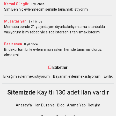
Kemal Güngör
8 yıl önce
Slm Ben hiç evlenmedim seninle tanışmak istiyorim.
Musa tarıyan
8 yıl önce
Merhaba bende 21 yaşındayım diyarbakirliyim ama istanbulda
yaşıyorum isim sebebiyle sizde isterseniz tanismak isterim
Basıt esen
8 yıl önce
Bndekurtum bnle evlenirmisin askim hemde tanismis oluruz
olmazmi
Etiketler
Erkeğim evlenmek istiyorum
Bayanım evlenmek istiyorum
Evlilik
Sitemizde
Kayıtlı 130 adet ilan vardır
Anasayfa
İlan Düzenle
Blog
Arama Yap
İletişim