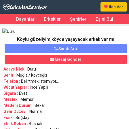
İlan Ver
Bayanlar
Erkekler
Şehirler
Eşini Bul
Köylü güzeliyim,köyde yaşayacak erkek var mı
Şimdi Ara
Mesaj Gönder
Adı vs Nick :
Duru
Şehir :
Muğla / Köyceğiz
Telefon :
Belirtmek istemiyor...
Vücut Yapısı :
İnce Yapılı
Sigara :
Evet
Meslek :
Memur
Medeni Durum :
Bekar
Gelir Düzeyi :
Normal
Fizik :
Buğday
Etnik Köken :
Boşnak