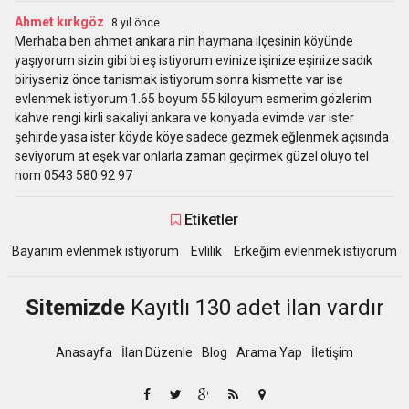
Ahmet kırkgöz
8 yıl önce
Merhaba ben ahmet ankara nin haymana ilçesinin köyünde
yaşıyorum sizin gibi bi eş istiyorum evinize işinize eşinize sadık
biriyseniz önce tanismak istiyorum sonra kismette var ise
evlenmek istiyorum 1.65 boyum 55 kiloyum esmerim gözlerim
kahve rengi kirli sakaliyi ankara ve konyada evimde var ister
şehirde yasa ister köyde köye sadece gezmek eğlenmek açısında
seviyorum at eşek var onlarla zaman geçirmek güzel oluyo tel
nom 0543 580 92 97
Etiketler
Bayanım evlenmek istiyorum
Evlilik
Erkeğim evlenmek istiyorum
Sitemizde
Kayıtlı 130 adet ilan vardır
Anasayfa
İlan Düzenle
Blog
Arama Yap
İletişim