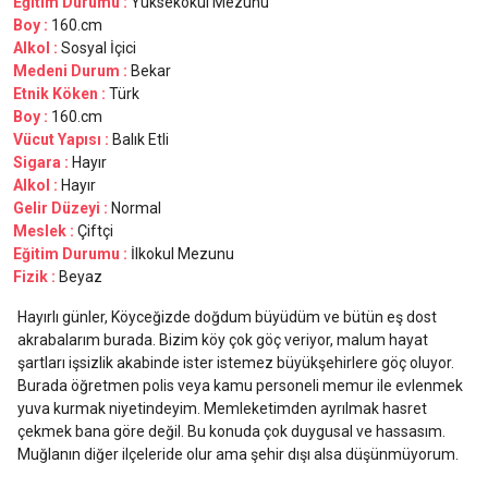
Eğitim Durumu :
Yüksekokul Mezunu
Boy :
160.cm
Alkol :
Sosyal İçici
Medeni Durum :
Bekar
Etnik Köken :
Türk
Boy :
160.cm
Vücut Yapısı :
Balık Etli
Sigara :
Hayır
Alkol :
Hayır
Gelir Düzeyi :
Normal
Meslek :
Çiftçi
Eğitim Durumu :
İlkokul Mezunu
Fizik :
Beyaz
Hayırlı günler, Köyceğizde doğdum büyüdüm ve bütün eş dost
akrabalarım burada. Bizim köy çok göç veriyor, malum hayat
şartları işsizlik akabinde ister istemez büyükşehirlere göç oluyor.
Burada öğretmen polis veya kamu personeli memur ile evlenmek
yuva kurmak niyetindeyim. Memleketimden ayrılmak hasret
çekmek bana göre değil. Bu konuda çok duygusal ve hassasım.
Muğlanın diğer ilçeleride olur ama şehir dışı alsa düşünmüyorum.