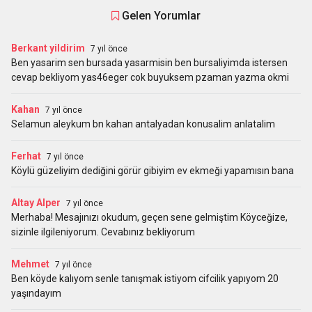
Gelen Yorumlar
Berkant yildirim
7 yıl önce
Ben yasarim sen bursada yasarmisin ben bursaliyimda istersen
cevap bekliyom yas46eger cok buyuksem pzaman yazma okmi
Kahan
7 yıl önce
Selamun aleykum bn kahan antalyadan konusalim anlatalim
Ferhat
7 yıl önce
Köylü güzeliyim dediğini görür gibiyim ev ekmeği yapamısın bana
Altay Alper
7 yıl önce
Merhaba! Mesajınızı okudum, geçen sene gelmiştim Köyceğize,
sizinle ilgileniyorum. Cevabınız bekliyorum
Mehmet
7 yıl önce
Ben köyde kalıyom senle tanışmak istiyom cifcilik yapıyom 20
yaşındayım