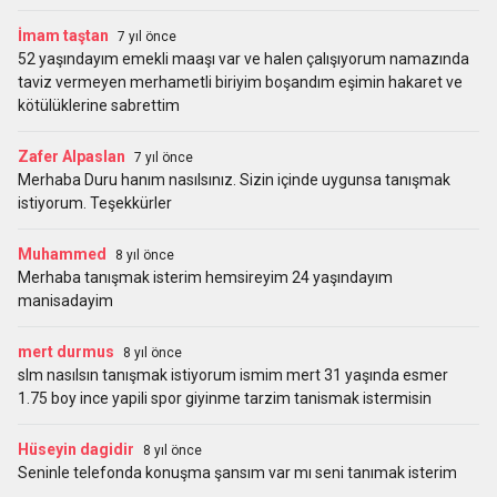
İmam taştan
7 yıl önce
52 yaşındayım emekli maaşı var ve halen çalışıyorum namazında
taviz vermeyen merhametli biriyim boşandım eşimin hakaret ve
kötülüklerine sabrettim
Zafer Alpaslan
7 yıl önce
Merhaba Duru hanım nasılsınız. Sizin içinde uygunsa tanışmak
istiyorum. Teşekkürler
Muhammed
8 yıl önce
Merhaba tanışmak isterim hemsireyim 24 yaşındayım
manisadayim
mert durmus
8 yıl önce
slm nasılsın tanışmak istiyorum ismim mert 31 yaşında esmer
1.75 boy ince yapili spor giyinme tarzim tanismak istermisin
Hüseyin dagidir
8 yıl önce
Seninle telefonda konuşma şansım var mı seni tanımak isterim