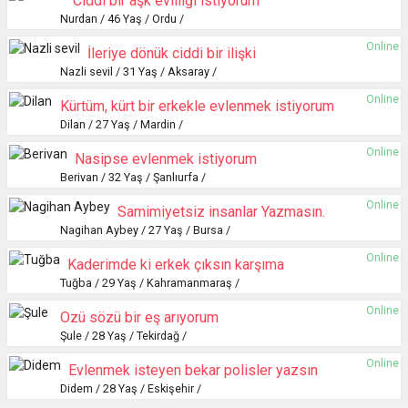
Ciddi bir aşk evliliği istiyorum
Nurdan / 46 Yaş / Ordu /
Online
İleriye dönük ciddi bir ilişki
Nazli sevil / 31 Yaş / Aksaray /
Online
Kürtüm, kürt bir erkekle evlenmek istiyorum
Dilan / 27 Yaş / Mardin /
Online
Nasipse evlenmek istiyorum
Berivan / 32 Yaş / Şanlıurfa /
Online
Samimiyetsiz insanlar Yazmasın.
Nagihan Aybey / 27 Yaş / Bursa /
Online
Kaderimde ki erkek çıksın karşıma
Tuğba / 29 Yaş / Kahramanmaraş /
Online
Özü sözü bir eş arıyorum
Şule / 28 Yaş / Tekirdağ /
Online
Evlenmek isteyen bekar polisler yazsın
Didem / 28 Yaş / Eskişehir /