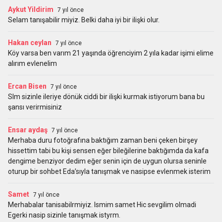
Aykut Yildirim
7 yıl önce
Selam tanışabilir miyiz. Belki daha iyi bir ilişki olur.
Hakan ceylan
7 yıl önce
Köy varsa ben varım 21 yaşında öğrenciyim 2 yıla kadar işimi elime
alırım evlenelim
Ercan Bisen
7 yıl önce
Slm sizinle ileriye dönük ciddi bir ilişki kurmak istiyorum bana bu
şansı verirmisiniz
Ensar aydaş
7 yıl önce
Merhaba duru fotoğrafına baktığım zaman beni çeken birşey
hissettim tabi bu kişi sensen eğer bileğilerine baktığımda da kafa
dengime benziyor dedim eğer senin için de uygun olursa seninle
oturup bir sohbet Eda’sıyla tanışmak ve nasipse evlenmek isterim
Samet
7 yıl önce
Merhabalar tanisabilrmiyiz. Ismim samet Hic sevgilim olmadi
Egerki nasip sizinle tanışmak istyrm.