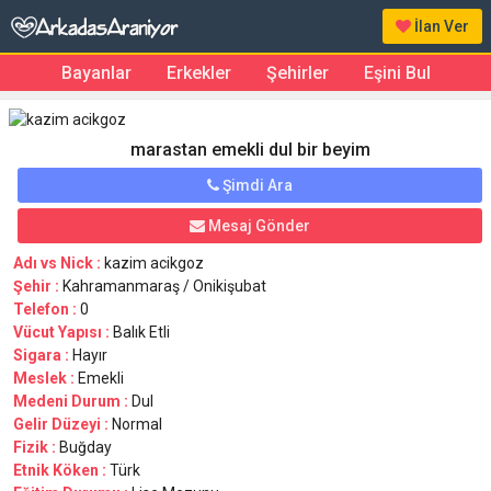
İlan Ver
Bayanlar
Erkekler
Şehirler
Eşini Bul
marastan emekli dul bir beyim
Şimdi Ara
Mesaj Gönder
Adı vs Nick :
kazim acikgoz
Şehir :
Kahramanmaraş / Onikişubat
Telefon :
0
Vücut Yapısı :
Balık Etli
Sigara :
Hayır
Meslek :
Emekli
Medeni Durum :
Dul
Gelir Düzeyi :
Normal
Fizik :
Buğday
Etnik Köken :
Türk