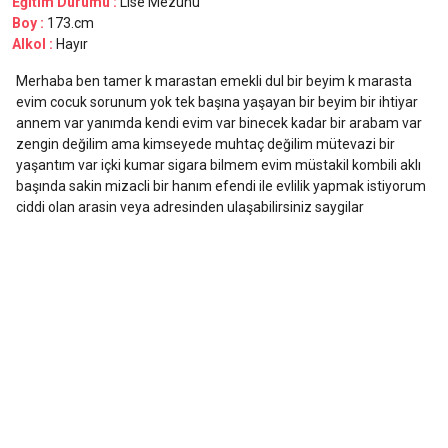
Eğitim Durumu :
Lise Mezunu
Boy :
173.cm
Alkol :
Hayır
Merhaba ben tamer k marastan emekli dul bir beyim k marasta
evim cocuk sorunum yok tek başına yaşayan bir beyim bir ihtiyar
annem var yanımda kendi evim var binecek kadar bir arabam var
zengin değilim ama kimseyede muhtaç değilim mütevazi bir
yaşantım var içki kumar sigara bilmem evim müstakil kombili aklı
başında sakin mizacli bir hanım efendi ile evlilik yapmak istiyorum
ciddi olan arasin veya adresinden ulaşabilirsiniz saygilar