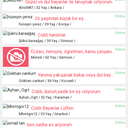
Güzel ve dul bayanlar ile tanışmak istiyorum
Alis0987 / 32 Yaş / Ankara /
Online
26 yaşından küçük bir eş
hüseyın çerez / 39 Yaş / Konya /
Online
Ciddi hanimlar
Şükrü karaağaç / 59 Yaş / Giresun /
Online
Eczacı, hemşire, ögretmen, kamu çalışanı ile evlenmek istiyorum
Mürsel / 62 Yaş / Samsun /
Online
Yanıma yakışacak bekar veya dul bayan arıyorum
Gökhan cankurt / 36 Yaş / Kocaeli /
Online
Ciddi, dürüst,sadık bir eş istiyorum
Ayhan_Ogrt / 52 Yaş / Karaman /
Online
Ciddi Bayanlar Lütfen
Mhmtgnr12 / 35 Yaş / İstanbul /
Online
ben saliha es ariyorum