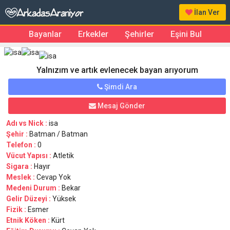
İlan Ver
Bayanlar
Erkekler
Şehirler
Eşini Bul
Yalnızım ve artık evlenecek bayan arıyorum
Şimdi Ara
Mesaj Gönder
Adı vs Nick :
isa
Şehir :
Batman / Batman
Telefon :
0
Vücut Yapısı :
Atletik
Sigara :
Hayır
Meslek :
Cevap Yok
Medeni Durum :
Bekar
Gelir Düzeyi :
Yüksek
Fizik :
Esmer
Etnik Köken :
Kürt