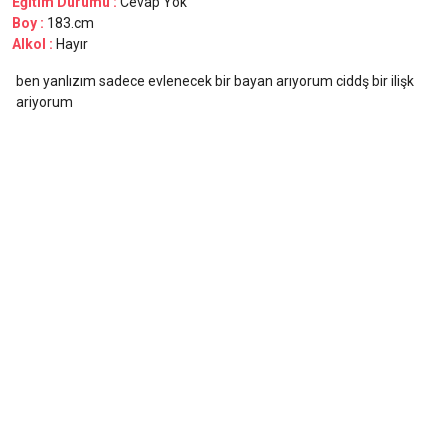
Eğitim Durumu :
Cevap Yok
Boy :
183.cm
Alkol :
Hayır
ben yanlızım sadece evlenecek bir bayan arıyorum ciddş bir ilişk
ariyorum