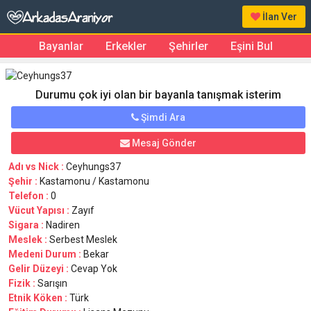
İlan Ver
Bayanlar
Erkekler
Şehirler
Eşini Bul
Durumu çok iyi olan bir bayanla tanışmak isterim
Şimdi Ara
Mesaj Gönder
Adı vs Nick :
Ceyhungs37
Şehir :
Kastamonu / Kastamonu
Telefon :
0
Vücut Yapısı :
Zayıf
Sigara :
Nadiren
Meslek :
Serbest Meslek
Medeni Durum :
Bekar
Gelir Düzeyi :
Cevap Yok
Fizik :
Sarışın
Etnik Köken :
Türk