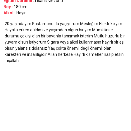
Eğitim Durumu :
Lisans Mezunu
Boy :
180.cm
Alkol :
Hayır
20 yaşındayım Kastamonu da yaşıyorum Mesleğim Elektrikciyim
Hayata erken atıldım ve yaşımdan olgun biriyim Mümkünse
durumu çok iyi olan bir bayanla tanışmak isterim Mutlu huzurlu bir
yuvam olsun istiyorum Sigara veya alkol kullanmasın hayırlı bir eş
olsun yalansız dolansız Yaş çokta önemli degil önemli olan
karekteri ve insanlığıdır Allah herkese Hayırlı kısmetler nasip etsin
inşallah