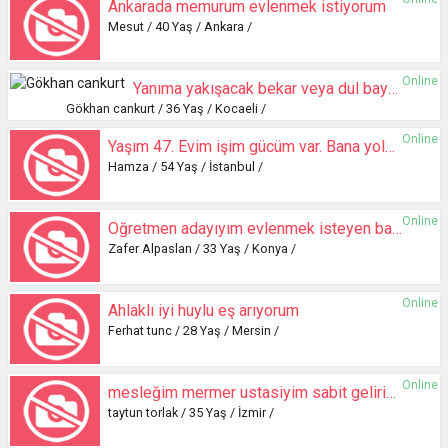
Ankarada memurum evlenmek istiyorum
Mesut / 40 Yaş / Ankara /
Online
Yanıma yakışacak bekar veya dul bayan arıyorum
Gökhan cankurt / 36 Yaş / Kocaeli /
Online
Yaşım 47. Evim işim gücüm var. Bana yoldaş olacak biri
Hamza / 54 Yaş / İstanbul /
Online
Öğretmen adayıyım evlenmek isteyen bayanlar yazabilir
Zafer Alpaslan / 33 Yaş / Konya /
Online
Ahlaklı iyi huylu eş arıyorum
Ferhat tunc / 28 Yaş / Mersin /
Online
mesleğim mermer ustasiyim sabit gelirim var
taytun torlak / 35 Yaş / İzmir /